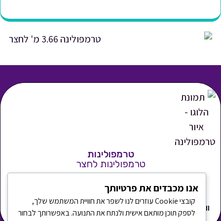
טרמפולינות
טרמפולינות לחצר
אנו מכבדים את פרטיותך
קובצי Cookie עוזרים לנו לשפר את חוויית המשתמש שלך,
וואטסאפ
050-
תשלום
woodenhouse@toornet.co.il
משרדים -
לספק תוכן מותאם אישית ולנתח את התנועה. באפשרותך לבחור
7859779
מאובטח
כפר סבא