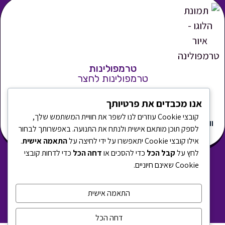
טרמפולינות
טרמפולינות לחצר
אנו מכבדים את פרטיותך
קובצי Cookie עוזרים לנו לשפר את חוויית המשתמש שלך,
וואטסאפ
050-
תשלום
woodenhouse@toornet.co.il
משרדים -
לספק תוכן מותאם אישית ולנתח את התנועה. באפשרותך לבחור
7859779
מאובטח
כפר סבא
אילו קובצי Cookie יתאפשרו על ידי לחיצה על
התאמה אישית
.
לחץ על
קבל הכל
כדי להסכים או
דחה הכל
כדי לדחות קובצי
Cookie שאינם חיוניים.
המוצרים באתר הם לשימוש פרטי * התמונות באתר להמחשה
בלבד * ט.ל.ח.
התאמה אישית
טרמפולינה לחצר
מידע שימושי
תקנון החנות
ביטול עסקה
הצהרת פרטיות
דחה הכל